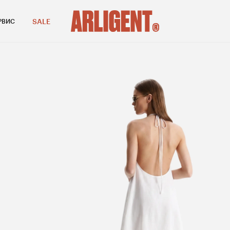
SALE
РВИС