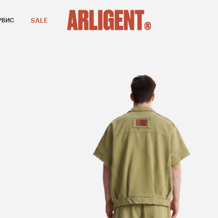
SALE
РВИС