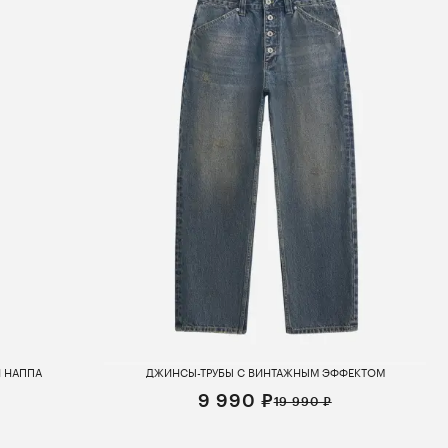
И НАППА
ДЖИНСЫ-ТРУБЫ С ВИНТАЖНЫМ ЭФФЕКТОМ
9 990 ₽
19 990 ₽
XS
S
M
L
XL